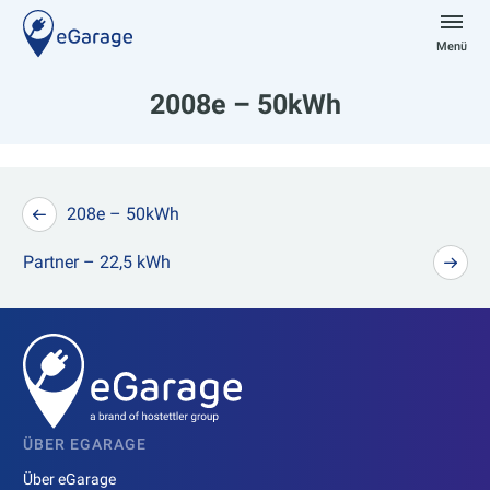
Zum
Inhalt
Menü
springen
eGarage
2008e – 50kWh
Beitragsnavigation
208e – 50kWh
Partner – 22,5 kWh
ÜBER EGARAGE
Über eGarage