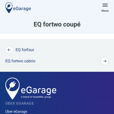
Zum
Inhalt
Menü
springen
eGarage
EQ fortwo coupé
Beitragsnavigation
EQ forfour
EQ fortwo cabrio
ÜBER EGARAGE
Über eGarage