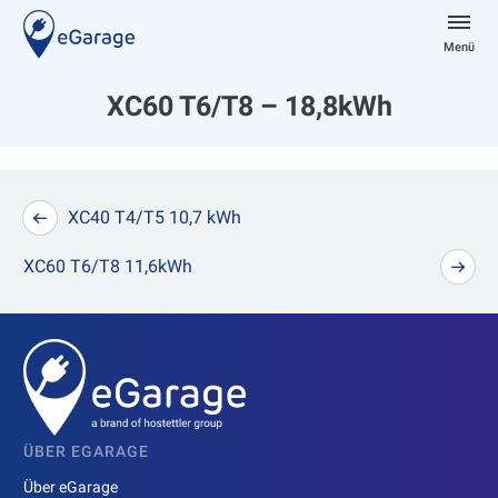
Zum
Inhalt
Menü
springen
eGarage
XC60 T6/T8 – 18,8kWh
Beitragsnavigation
XC40 T4/T5 10,7 kWh
XC60 T6/T8 11,6kWh
ÜBER EGARAGE
Über eGarage