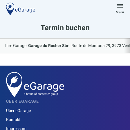
Zum
Inhalt
Menü
springen
eGarage
Termin buchen
Ihre Garage:
Garage du Rocher Sàrl
Route de Montana 29, 3973 Ven
ÜBER EGARAGE
Über eGarage
Kontakt
Impressum