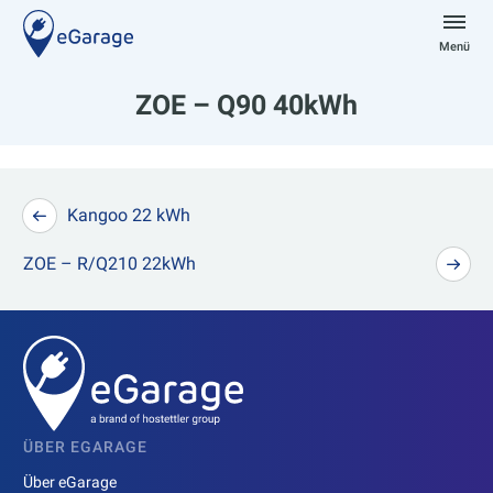
Zum
Inhalt
Menü
springen
eGarage
ZOE – Q90 40kWh
Beitragsnavigation
Kangoo 22 kWh
ZOE – R/Q210 22kWh
ÜBER EGARAGE
Über eGarage