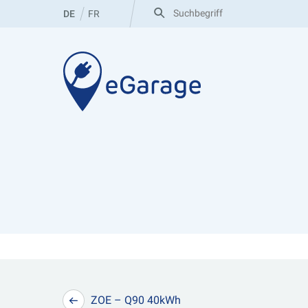
Zum
Suche
DE
FR
nach:
Inhalt
springen
eGarage
Beitragsnavigation
ZOE – Q90 40kWh