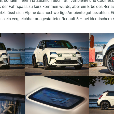
 sondern liefern tatsächlich auch. Stil, Ambiente und Coolness
s der Fahrspass zu kurz kommen würde, aber ein Erbe des Renault
Letzt lässt sich Alpine das hochwertige Ambiente gut bezahlen: E
ls ein vergleichbar ausgestatteter Renault 5 – bei identischem