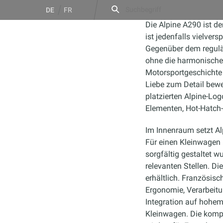
Zum
Suche
DE
FR
nach:
Inhalt
Die Alpine A290 ist de
springen
ist jedenfalls vielve
Gegenüber dem reguläre
ohne die harmonischen
Motorsportgeschichte 
Liebe zum Detail bewe
eGarage
platzierten Alpine-Lo
Elementen, Hot-Hatch-
Im Innenraum setzt Al
Für einen Kleinwagen 
sorgfältig gestaltet w
relevanten Stellen. Di
erhältlich. Französis
Ergonomie, Verarbeit
Integration auf hohem 
Kleinwagen. Die kom