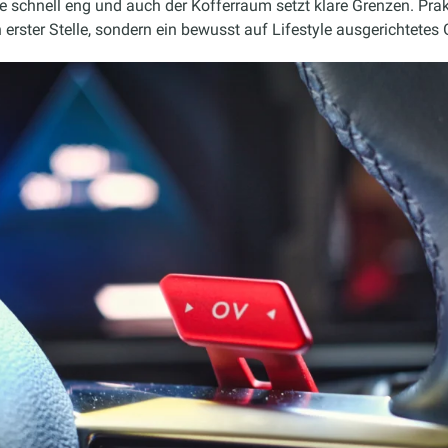
 schnell eng und auch der Kofferraum setzt klare Grenzen. Prakt
n erster Stelle, sondern ein bewusst auf Lifestyle ausgerichtete