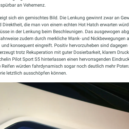
ie spürbar an Vehemenz.
igt sich ein gemischtes Bild. Die Lenkung gewinnt zwar an Gewi
nd Direktheit, die man von einem echten Hot Hatch erwarten wü
nflüsse in der Lenkung beim Beschleunigen. Das ausgewogen ab
r Fahrweise zudem durch merkliche Wank- und Nickbewegungen a
 und konsequent eingreift. Positiv hervorzuheben sind dagegen
erzeugt trotz Rekuperation mit guter Dosierbarkeit, klarem Druc
helin Pilot Sport S5 hinterlassen einen hervorragenden Eindruck.
 Reifen würden fahrdynamisch sogar noch deutlich mehr Potenz
ie letztlich ausschöpfen können.