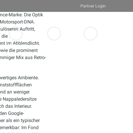
Partner Login
ance-Marke. Die Optik
t Motorsport-DNA.
löseren Auftritt,
 die
nt im Abblendlicht.
Fahrzeuge
Über eGarage
Ratgeber
owie die prominent
immiger Mix aus Retro-
hwertiges Ambiente.
nststoffflächen
gend an weniger
le Nappaledersitze
h das Interieur.
den Google-
er als ein typischer
emerkbar: Im Fond