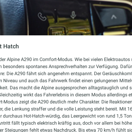
ot Hatch
 der Alpine A290 im Comfort-Modus. Wie bei vielen Elektroautos 
ein besonders spontanes Ansprechverhalten zur Verfügung. Daf
e: Die A290 fährt sich angenehm entspannt. Der Geräuschkomfor
 Niveau und auch das Fahrwerk findet einen gelungenen Mitte
keit. Das macht die Alpine ausgesprochen alltagstauglich und s
leichzeitig wirkt das Fahrerlebnis in diesem Modus allerdings e
t-Modus zeigt die A290 deutlich mehr Charakter. Die Reaktione
r, die Lenkung straffer und die volle Leistung steht bereit. Mi
r durchaus Hot-Hatch-würdig, das Leergewicht von rund 1,5 Tonn
tritt fällt typisch elektrisch kräftig aus, doch vor allem bei höh
r Steigungen fehlt etwas Nachdruck. Bis etwa 70 km/h fühlt sic