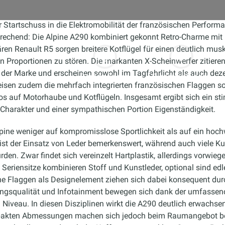
r Startschuss in die Elektromobilität der französischen Perform
rsprechend: Die Alpine A290 kombiniert gekonnt Retro-Charme mi
n Renault R5 sorgen breitere Kotflügel für einen deutlich musku
 Proportionen zu stören. Die markanten X-Scheinwerfer zitieren
der Marke und erscheinen sowohl im Tagfahrlicht als auch deze
Garage finden
Dienstleistungen
isen zudem die mehrfach integrierten französischen Flaggen s
gos auf Motorhaube und Kotflügeln. Insgesamt ergibt sich ein st
Charakter und einer sympathischen Portion Eigenständigkeit.
pine weniger auf kompromisslose Sportlichkeit als auf ein hoc
ist der Einsatz von Leder bemerkenswert, während auch viele Ku
urden. Zwar findet sich vereinzelt Hartplastik, allerdings vorwie
e Seriensitze kombinieren Stoff und Kunstleder, optional sind ed
che Flaggen als Designelement ziehen sich dabei konsequent durc
ungsqualität und Infotainment bewegen sich dank der umfassen
Niveau. In diesen Disziplinen wirkt die A290 deutlich erwachsen
pakten Abmessungen machen sich jedoch beim Raumangebot b