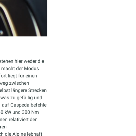
stehen hier weder die
ür macht der Modus
t liegt für einen
lweg zwischen
elbst längere Strecken
twas zu gefällig und
n auf Gaspedalbefehle
t 160 kW und 300 Nm
en relativiert den
eren
h die Alpine lebhaft