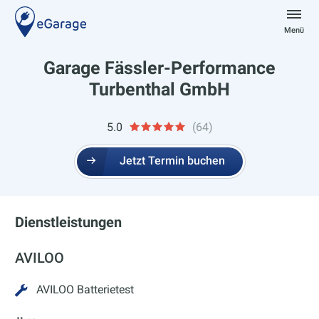
Zum
Inhalt
Menü
springen
eGarage
Garage Fässler-Performance
Turbenthal GmbH
5.0
(64)
Jetzt Termin buchen
Dienstleistungen
AVILOO
AVILOO Batterietest