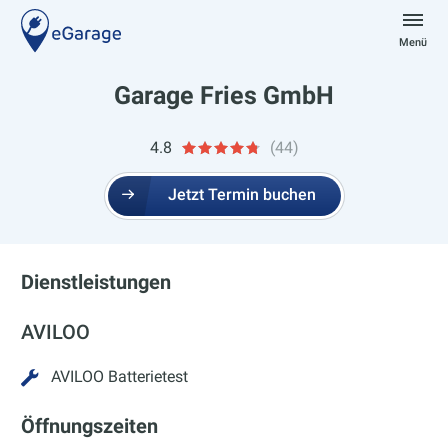
Zum
Inhalt
Menü
springen
eGarage
Garage Fries GmbH
4.8
(44)
Jetzt Termin buchen
Dienstleistungen
AVILOO
AVILOO Batterietest
Öffnungszeiten