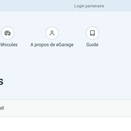
Login partenaire
éhicules
A propos de eGarage
Guide
s
ll