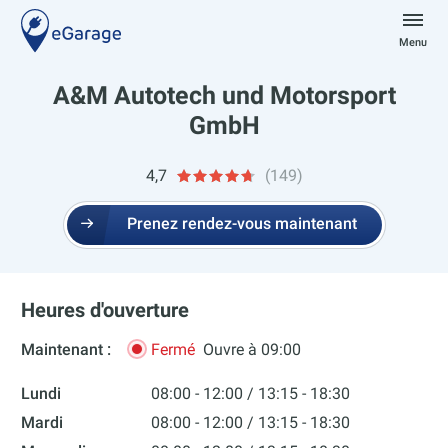
Aller
au
Menu
contenu
eGarage
A&M Autotech und Motorsport
GmbH
4,7
(149)
Prenez rendez-vous maintenant
Heures d'ouverture
Maintenant :
Fermé
Ouvre à 09:00
Lundi
08:00 - 12:00
13:15 - 18:30
Mardi
08:00 - 12:00
13:15 - 18:30