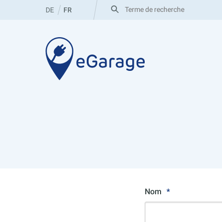
Aller
Rechercher
DE
FR
:
au
contenu
eGarage
Nom
*