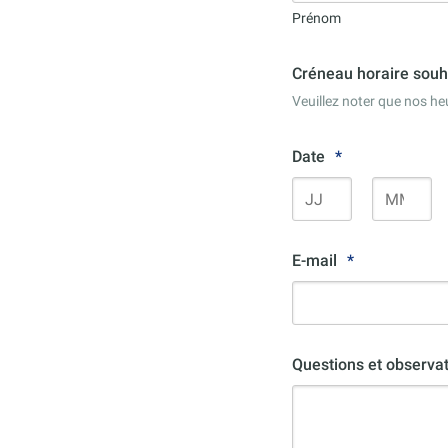
Prénom
Créneau horaire souha
Veuillez noter que nos h
Date
*
Jour
Mois
E-mail
*
Questions et observa